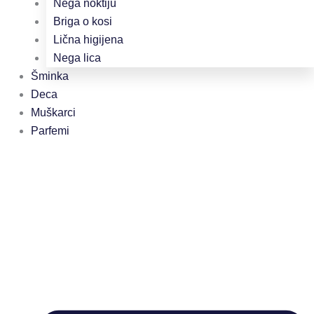
Nega noktiju
Briga o kosi
Lična higijena
Nega lica
Šminka
Deca
Muškarci
Parfemi