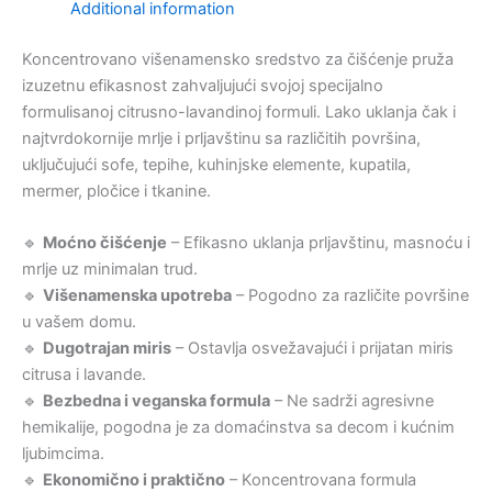
Additional information
Koncentrovano višenamensko sredstvo za čišćenje pruža
izuzetnu efikasnost zahvaljujući svojoj specijalno
formulisanoj citrusno-lavandinoj formuli. Lako uklanja čak i
najtvrdokornije mrlje i prljavštinu sa različitih površina,
uključujući sofe, tepihe, kuhinjske elemente, kupatila,
mermer, pločice i tkanine.
🔹
Moćno čišćenje
– Efikasno uklanja prljavštinu, masnoću i
mrlje uz minimalan trud.
🔹
Višenamenska upotreba
– Pogodno za različite površine
u vašem domu.
🔹
Dugotrajan miris
– Ostavlja osvežavajući i prijatan miris
citrusa i lavande.
🔹
Bezbedna i veganska formula
– Ne sadrži agresivne
hemikalije, pogodna je za domaćinstva sa decom i kućnim
ljubimcima.
🔹
Ekonomično i praktično
– Koncentrovana formula