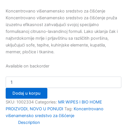
Koncentrovano višenamensko sredstvo za čišćenje
Koncentrovano višenamensko sredstvo za čišćenje pruža
izuzetnu efikasnost zahvaljujući svojoj specijalno
formulisanoj citrusno-lavandinoj formuli. Lako uklanja čak i
najtvrdokornije mrlje i prljavštinu sa različitih površina,
uključujući sofe, tepihe, kuhinjske elemente, kupatila,
mermer, pločice i tkanine.
Available on backorder
Dodaj u korpu
SKU:
1002334
Categories:
MR WIPES I BIO HOME
PROIZVODI
,
NOVO U PONUDI
Tag:
Koncentrovano
višenamensko sredstvo za čišćenje
Description