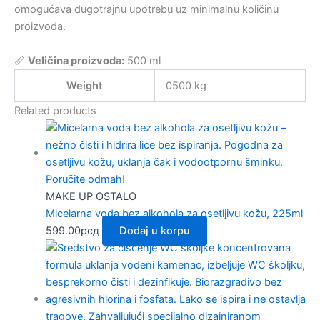
omogućava dugotrajnu upotrebu uz minimalnu količinu
proizvoda.
📏
Veličina proizvoda:
500 ml
Weight
0500 kg
Related products
MAKE UP OSTALO
Micelarna voda bez alkohola za osetljivu kožu, 225ml
599.00
рсд
Dodaj u korpu