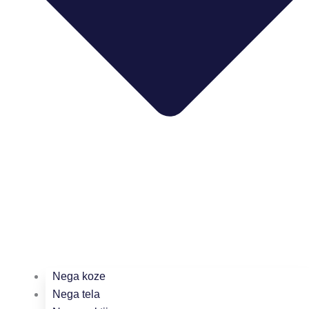
Nega koze
Nega tela