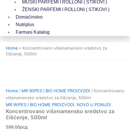
MUŠKI PARFEMI I ROLLONI ( STIKOVI )
ŽENSKI PARFEMI I ROLLONI ( STIKOVI )
Domaćinstvo
Nutriplus
Farmasi Katalog
Home
»
Koncentrovano višenamensko sredstvo za
čišćenje, 500ml
Home
/
MR WIPES I BIO HOME PROIZVODI
/ Koncentrovano
višenamensko sredstvo za čišćenje, 500ml
MR WIPES I BIO HOME PROIZVODI
,
NOVO U PONUDI
Koncentrovano višenamensko sredstvo za
čišćenje, 500ml
599.00
рсд