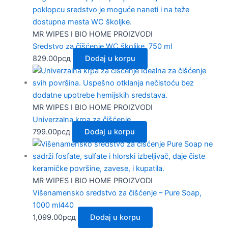
MR WIPES I BIO HOME PROIZVODI
Sredstvo za čišćenje WC školjke, 750 ml
829.00
рсд
Dodaj u korpu
MR WIPES I BIO HOME PROIZVODI
Univerzalna krpa za čišćenje
799.00
рсд
Dodaj u korpu
MR WIPES I BIO HOME PROIZVODI
Višenamensko sredstvo za čišćenje – Pure Soap,
1000 ml440
1,099.00
рсд
Dodaj u korpu