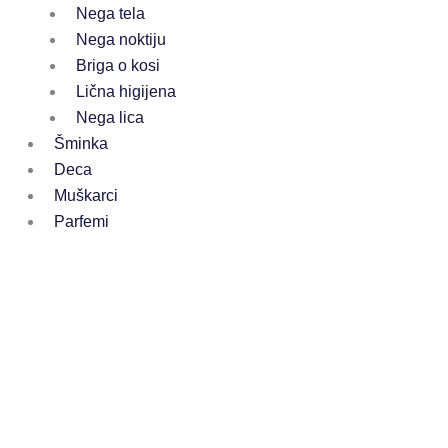
Nega tela
Nega noktiju
Briga o kosi
Lična higijena
Nega lica
Šminka
Deca
Muškarci
Parfemi