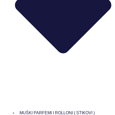
MUŠKI PARFEMI I ROLLONI ( STIKOVI )