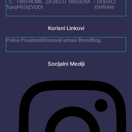
C.
I BIO HOME
ZA DECU
HIGIJENA
– DODACI
Tuna
PROIZVODI
ISHRANI
Korisni Linkovi
Polisa Privatnosti
Dostava
Farmasi Brend
Blog
Socijalni Mediji