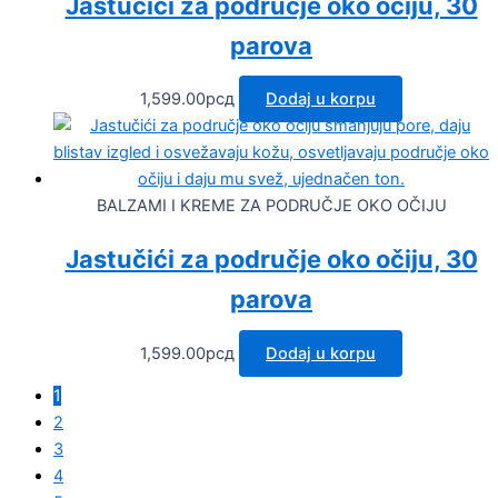
Jastučići za područje oko očiju, 30
parova
1,599.00
рсд
Dodaj u korpu
BALZAMI I KREME ZA PODRUČJE OKO OČIJU
Jastučići za područje oko očiju, 30
parova
1,599.00
рсд
Dodaj u korpu
1
2
3
4