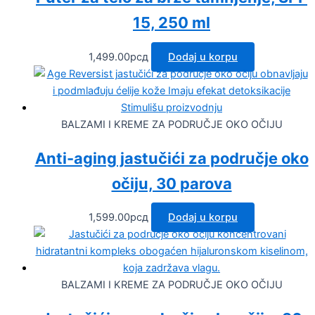
15, 250 ml
1,499.00
рсд
Dodaj u korpu
BALZAMI I KREME ZA PODRUČJE OKO OČIJU
Anti-aging jastučići za područje oko
očiju, 30 parova
1,599.00
рсд
Dodaj u korpu
BALZAMI I KREME ZA PODRUČJE OKO OČIJU