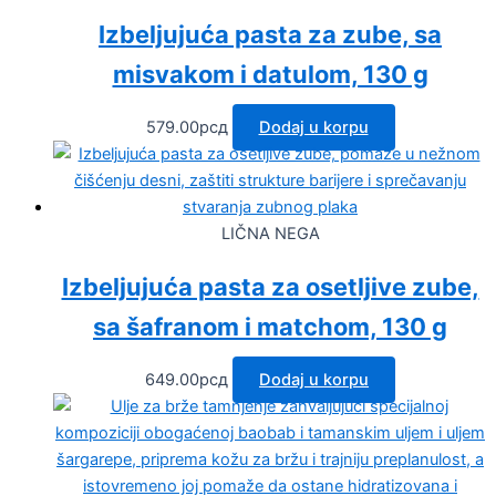
Izbeljujuća pasta za zube, sa
misvakom i datulom, 130 g
579.00
рсд
Dodaj u korpu
LIČNA NEGA
Izbeljujuća pasta za osetljive zube,
sa šafranom i matchom, 130 g
649.00
рсд
Dodaj u korpu