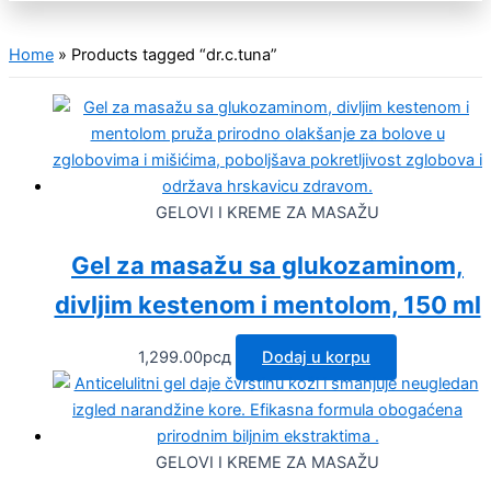
Home
»
Products tagged “dr.c.tuna”
GELOVI I KREME ZA MASAŽU
Gel za masažu sa glukozaminom,
divljim kestenom i mentolom, 150 ml
1,299.00
рсд
Dodaj u korpu
GELOVI I KREME ZA MASAŽU