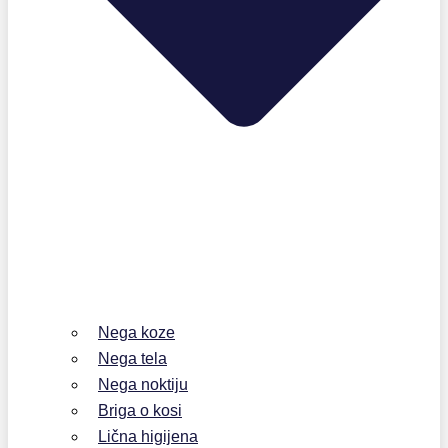
Nega koze
Nega tela
Nega noktiju
Briga o kosi
Lična higijena