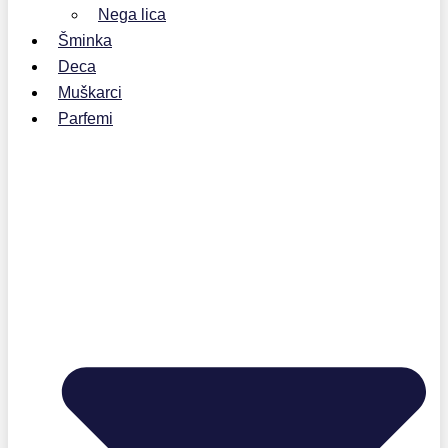
Nega lica
Šminka
Deca
Muškarci
Parfemi