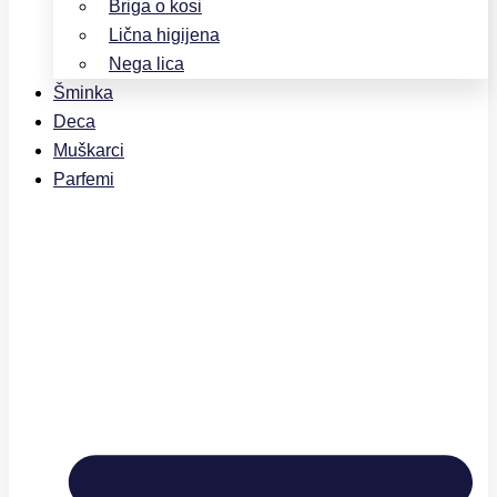
Briga o kosi
Lična higijena
Nega lica
Šminka
Deca
Muškarci
Parfemi