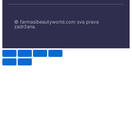
© farmasibeautyworld.com sva prava
zadržana.