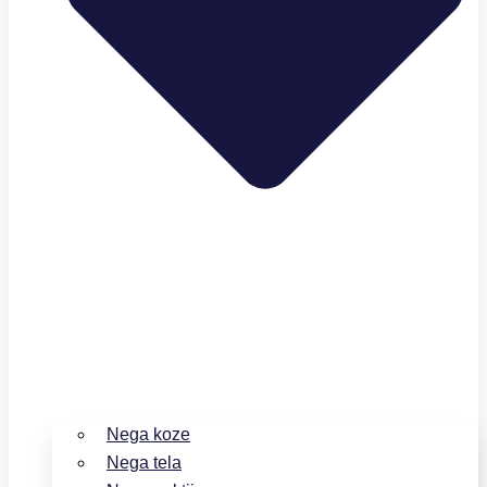
Nega koze
Nega tela