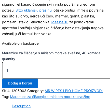
sigurno i efikasno čišćenje svih vrsta površina u jednom
potezu.
Brzo uklanjaju prašinu
, otiske prstiju i mrlje s površina
kao što su drvo, nerđajući čelik, mermer, granit, plastika,
porcelan, staklo i elektronika.
Idealne su
za jednokratnu
upotrebu i pružaju higijensko čišćenje bez ostavljanja tragova,
zahvaljujući formuli bez voska.
Available on backorder
Maramice za čišćenje s mirisom morske svežine, 40 komada
quantity
Dodaj u korpu
SKU:
1205003
Category:
MR WIPES I BIO HOME PROIZVODI
Tag:
Maramice za čišćenje s mirisom morske svežine
Description