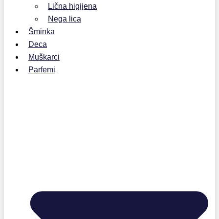
Lična higijena
Nega lica
Šminka
Deca
Muškarci
Parfemi