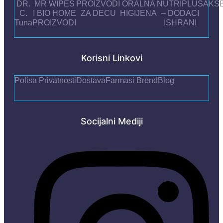
DR.
MR WIPES
PROIZVODI
ORALNA
NUTRIPLUS
AKS
C.
I BIO HOME
ZA DECU
HIGIJENA
– DODACI
Tuna
PROIZVODI
ISHRANI
Korisni Linkovi
Polisa Privatnosti
Dostava
Farmasi Brend
Blog
Socijalni Mediji