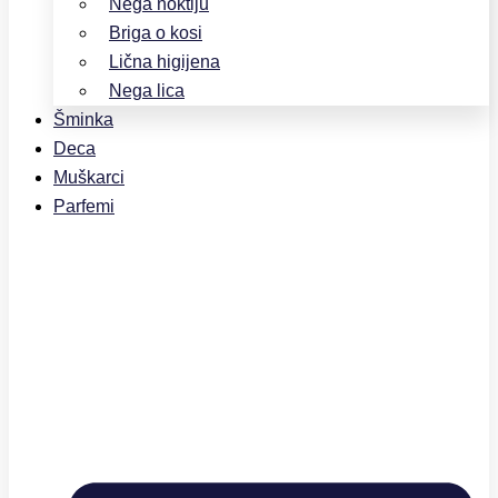
Nega noktiju
Briga o kosi
Lična higijena
Nega lica
Šminka
Deca
Muškarci
Parfemi