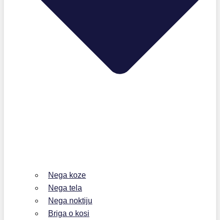
Nega koze
Nega tela
Nega noktiju
Briga o kosi