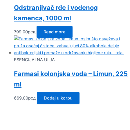
Odstranjivač rđe i vodenog
kamenca, 1000 ml
799.00
рсд
Read more
ESENCIJALNA ULJA
Farmasi kolonjska voda – Limun, 225
ml
669.00
рсд
Dodaj u korpu