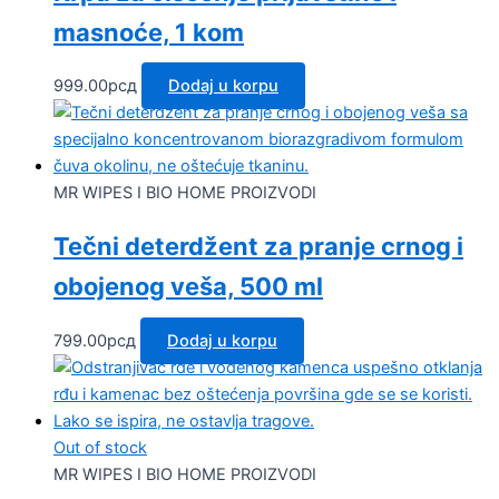
masnoće, 1 kom
999.00
рсд
Dodaj u korpu
MR WIPES I BIO HOME PROIZVODI
Tečni deterdžent za pranje crnog i
obojenog veša, 500 ml
799.00
рсд
Dodaj u korpu
Out of stock
MR WIPES I BIO HOME PROIZVODI