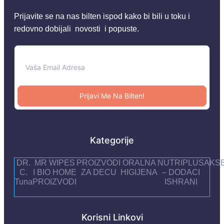
Prijavite se na nas bilten ispod kako bi bili u toku i
redovno dobijali novosti i popuste.
Prijavi Me Na Bilten!
Kategorije
DR.
MR WIPES
PROIZVODI
ORALNA
NUTRIPLUS
AKS
C.
I BIO HOME
ZA DECU
HIGIJENA
– DODACI
Tuna
PROIZVODI
ISHRANI
Korisni Linkovi