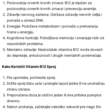
Proizvodnja crvenih krvnih zrnaca: B12 je ključan za
proizvodnju crvenih krvnih zrnaca i prevenciju anemije.
Zdravlje nervnog sistema: Održava zdravlje nervnih ćelija i
pomaže u sintezi DNK.
Energija: Podržava metabolizam i pomaže u pretvaranju
hrane u energiju.
Kognitivne funkcije: Poboljšava memoriju i smanjuje rizik od
neuroloških problema.
Mentalno zdravlje: Nedostatak vitamina B12 može dovesti
do depresije, anksioznosti i drugih mentalnih poremećaja.
Kako Koristiti Vitamin B12 Sprej
Pre upotrebe, protresite sprej.
Držite sprej blizu usta i prskajte ispod jezika ili na unutrašnju
stranu obraza.
Preporučena doza je obično jedan ili dva pritiska pumpice
dnevno.
Nakon prskanja, sačekajte nekoliko sekundi pre nego što