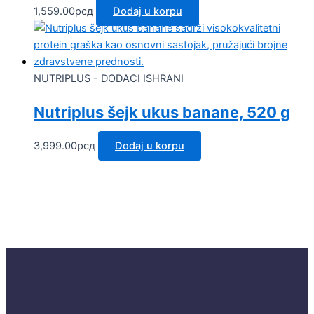
1,559.00
рсд
Dodaj u korpu
NUTRIPLUS - DODACI ISHRANI
Nutriplus šejk ukus banane, 520 g
3,999.00
рсд
Dodaj u korpu