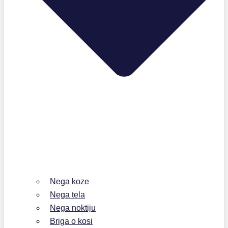
Nega koze
Nega tela
Nega noktiju
Briga o kosi