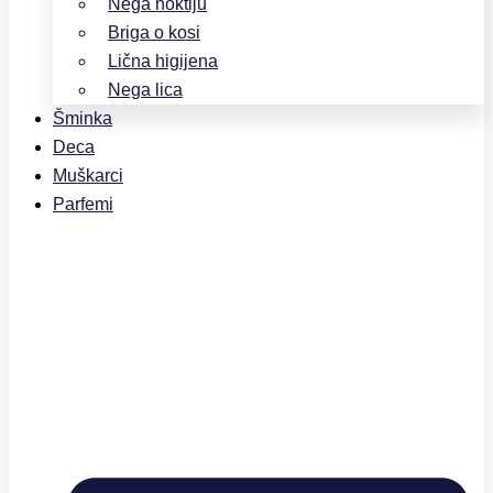
Nega noktiju
Briga o kosi
Lična higijena
Nega lica
Šminka
Deca
Muškarci
Parfemi