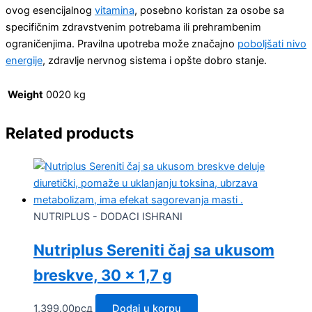
ovog esencijalnog
vitamina
, posebno koristan za osobe sa
specifičnim zdravstvenim potrebama ili prehrambenim
ograničenjima. Pravilna upotreba može značajno
poboljšati nivo
energije
, zdravlje nervnog sistema i opšte dobro stanje.
Weight
0020 kg
Related products
NUTRIPLUS - DODACI ISHRANI
Nutriplus Sereniti čaj sa ukusom
breskve, 30 x 1,7 g
1,399.00
рсд
Dodaj u korpu