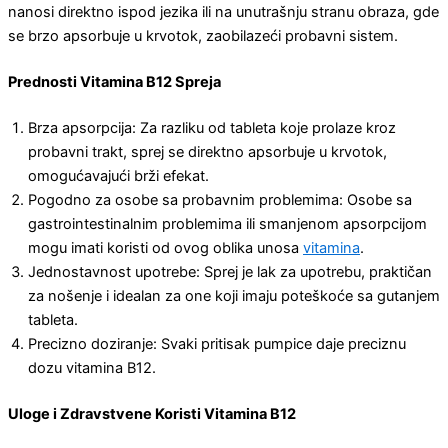
nanosi direktno ispod jezika ili na unutrašnju stranu obraza, gde
se brzo apsorbuje u krvotok, zaobilazeći probavni sistem.
Prednosti Vitamina B12 Spreja
Brza apsorpcija: Za razliku od tableta koje prolaze kroz
probavni trakt, sprej se direktno apsorbuje u krvotok,
omogućavajući brži efekat.
Pogodno za osobe sa probavnim problemima: Osobe sa
gastrointestinalnim problemima ili smanjenom apsorpcijom
mogu imati koristi od ovog oblika unosa
vitamina
.
Jednostavnost upotrebe: Sprej je lak za upotrebu, praktičan
za nošenje i idealan za one koji imaju poteškoće sa gutanjem
tableta.
Precizno doziranje: Svaki pritisak pumpice daje preciznu
dozu vitamina B12.
Uloge i Zdravstvene Koristi Vitamina B12