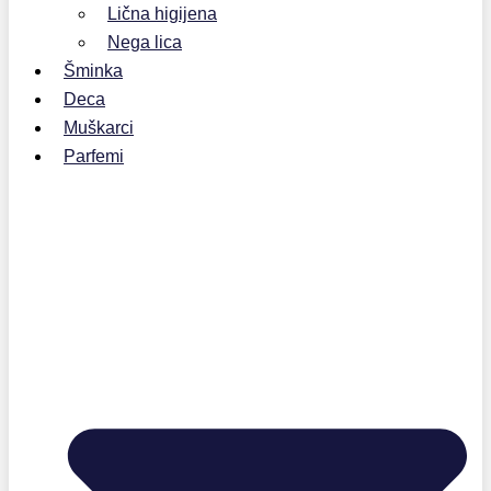
Lična higijena
Nega lica
Šminka
Deca
Muškarci
Parfemi