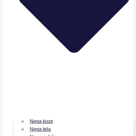
Nega koze
Nega tela