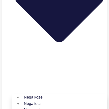
Nega koze
Nega tela