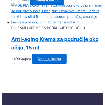
BALZAMI I KREME ZA PODRUČJE OKO OČIJU
Anti-aging Krema za područije oko
očiju, 15 ml
1,499.00
рсд
Dodaj u korpu