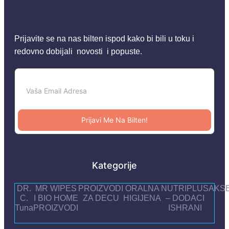
Prijavite se na nas bilten ispod kako bi bili u toku i
redovno dobijali novosti i popuste.
Prijavi Me Na Bilten!
Kategorije
DR.
MR WIPES
PROIZVODI
ORALNA
NUTRIPLUS
AKS
C.
I BIO HOME
ZA DECU
HIGIJENA
– DODACI
Tuna
PROIZVODI
ISHRANI