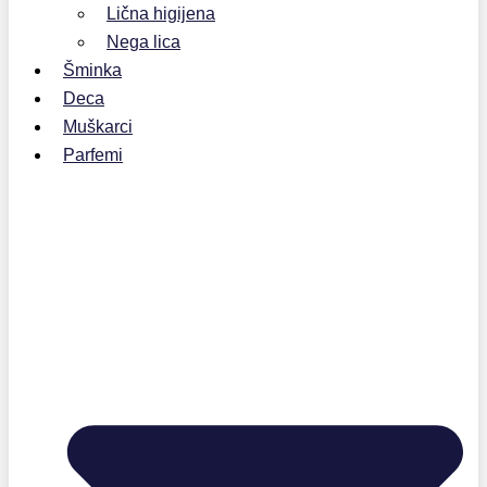
Lična higijena
Nega lica
Šminka
Deca
Muškarci
Parfemi