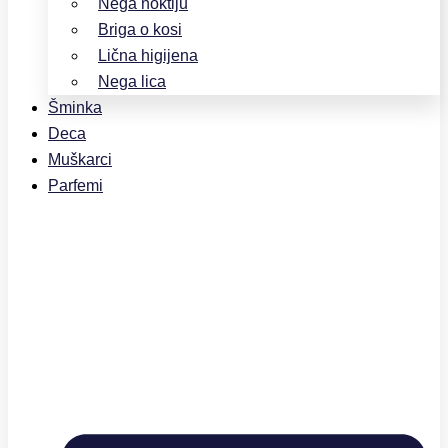
Nega noktiju
Briga o kosi
Lična higijena
Nega lica
Šminka
Deca
Muškarci
Parfemi