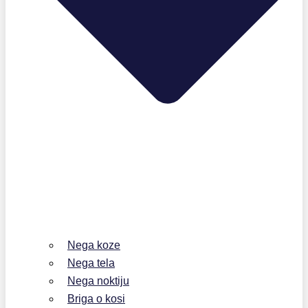
Nega koze
Nega tela
Nega noktiju
Briga o kosi