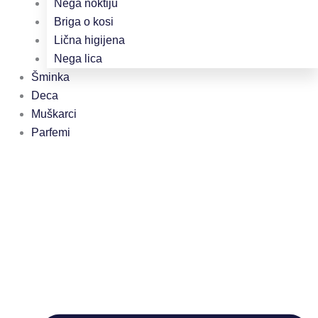
Nega noktiju
Briga o kosi
Lična higijena
Nega lica
Šminka
Deca
Muškarci
Parfemi