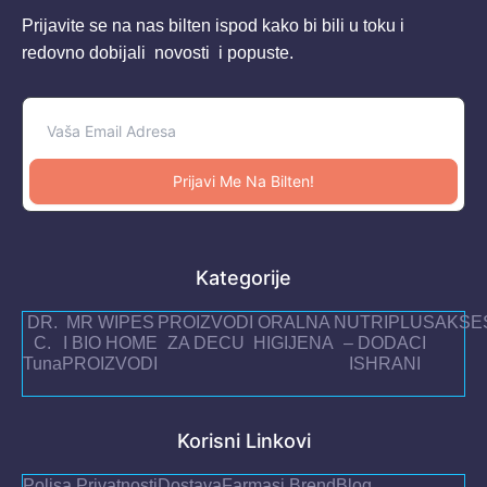
Prijavite se na nas bilten ispod kako bi bili u toku i
redovno dobijali novosti i popuste.
Prijavi Me Na Bilten!
Kategorije
DR.
MR WIPES
PROIZVODI
ORALNA
NUTRIPLUS
AKSE
C.
I BIO HOME
ZA DECU
HIGIJENA
– DODACI
Tuna
PROIZVODI
ISHRANI
Korisni Linkovi
Polisa Privatnosti
Dostava
Farmasi Brend
Blog