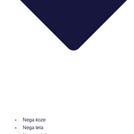
Nega koze
Nega tela