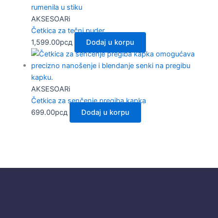
AKSESOARi
Četkica za tečni puder
1,599.00
рсд
Dodaj u korpu
AKSESOARi
Četkica za senčenje pregiba kapka
699.00
рсд
Dodaj u korpu