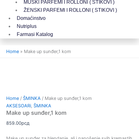
MUŠKI PARFEMI I ROLLONI ( STIKOVI )
ŽENSKI PARFEMI I ROLLONI ( STIKOVI )
Domaćinstvo
Nutriplus
Farmasi Katalog
Home
»
Make up sunđer,1 kom
Home
/
ŠMINKA
/ Make up sunđer,1 kom
AKSESOARi
,
ŠMINKA
Make up sunđer,1 kom
859.00
рсд
Make up sunđer za blendanje, ali i nanošenje svih kremastih