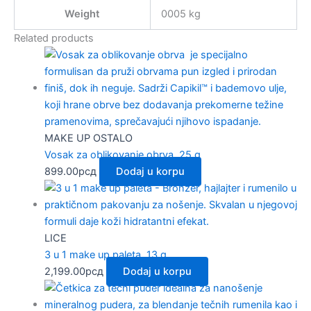
Weight
0005 kg
Related products
MAKE UP OSTALO
Vosak za oblikovanje obrva, 25 g
899.00
рсд
Dodaj u korpu
LICE
3 u 1 make up paleta, 13 g
2,199.00
рсд
Dodaj u korpu