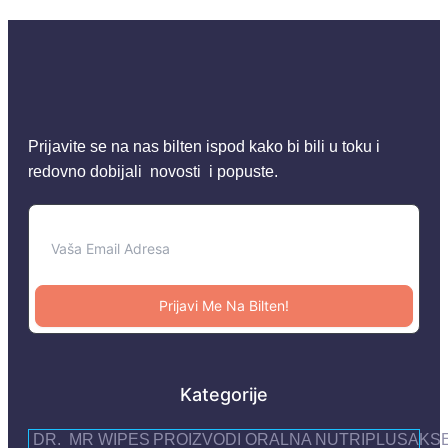
Prijavite se na nas bilten ispod kako bi bili u toku i
redovno dobijali novosti i popuste.
Prijavi Me Na Bilten!
Kategorije
DR.
MR WIPES
PROIZVODI
ORALNA
NUTRIPLUS
AKS