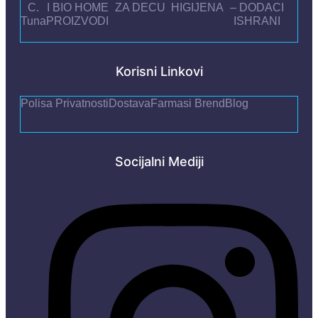
C.
I BIO HOME
ZA DECU
HIGIJENA
– DODACI
Tuna
PROIZVODI
ISHRANI
Korisni Linkovi
Polisa Privatnosti
Dostava
Farmasi Brend
Blog
Socijalni Mediji