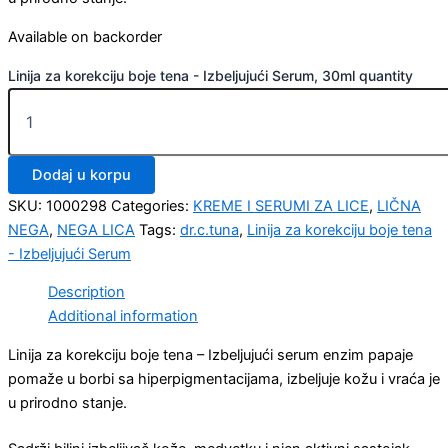
Available on backorder
Linija za korekciju boje tena - Izbeljujući Serum, 30ml quantity
Dodaj u korpu
SKU:
1000298
Categories:
KREME I SERUMI ZA LICE
,
LIČNA
NEGA
,
NEGA LICA
Tags:
dr.c.tuna
,
Linija za korekciju boje tena
- Izbeljujući Serum
Description
Additional information
Linija za korekciju boje tena – Izbeljujući serum enzim papaje
pomaže u borbi sa hiperpigmentacijama, izbeljuje kožu i vraća je
u prirodno stanje.