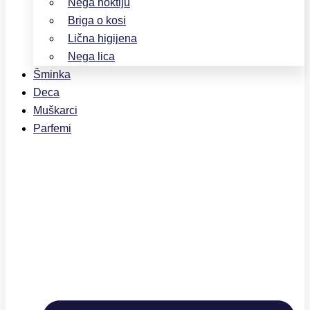
Nega noktiju
Briga o kosi
Lična higijena
Nega lica
Šminka
Deca
Muškarci
Parfemi