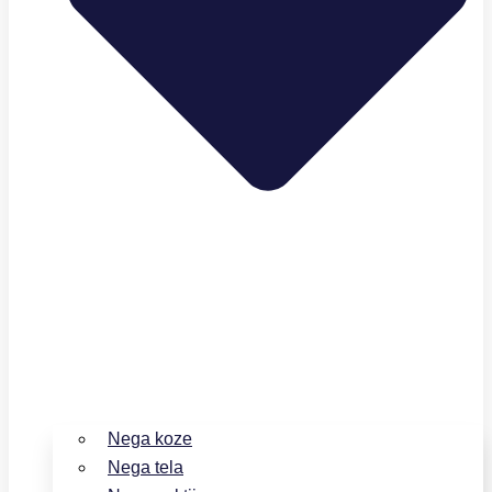
Nega koze
Nega tela