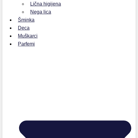
Lična higijena
Nega lica
Šminka
Deca
Muškarci
Parfemi