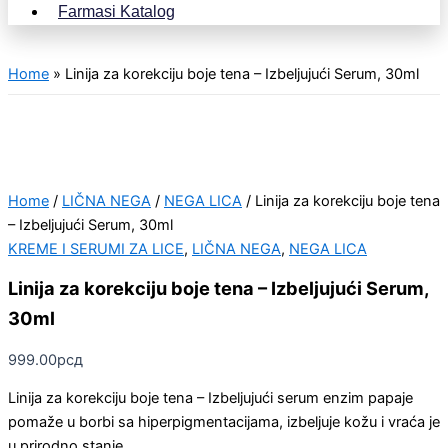
Farmasi Katalog
Home
»
Linija za korekciju boje tena – Izbeljujući Serum, 30ml
Home
/
LIČNA NEGA
/
NEGA LICA
/ Linija za korekciju boje tena
– Izbeljujući Serum, 30ml
KREME I SERUMI ZA LICE
,
LIČNA NEGA
,
NEGA LICA
Linija za korekciju boje tena – Izbeljujući Serum,
30ml
999.00
рсд
Linija za korekciju boje tena – Izbeljujući serum enzim papaje
pomaže u borbi sa hiperpigmentacijama, izbeljuje kožu i vraća je
u prirodno stanje.