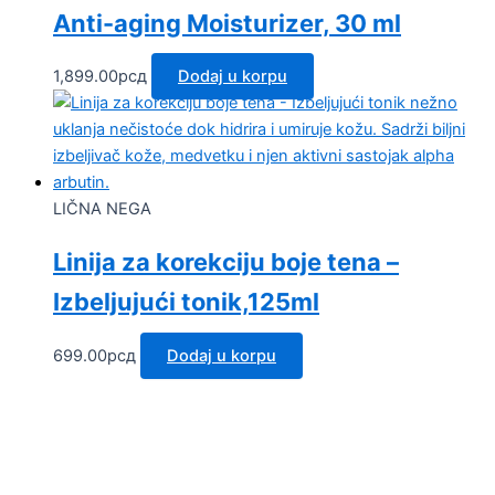
Anti-aging Moisturizer, 30 ml
1,899.00
рсд
Dodaj u korpu
LIČNA NEGA
Linija za korekciju boje tena –
Izbeljujući tonik,125ml
699.00
рсд
Dodaj u korpu