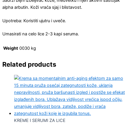
Sadrži biljni izbeljivač kože, medvetku i njen aktivni sastojak
alpha arbutin. Koži vraća sjaj i blistavost.
Upotreba: Koristiti ujutru i uveče.
Umasirati na celo lice 2-3 kapi seruma.
Weight
0030 kg
Related products
KREME I SERUMI ZA LICE