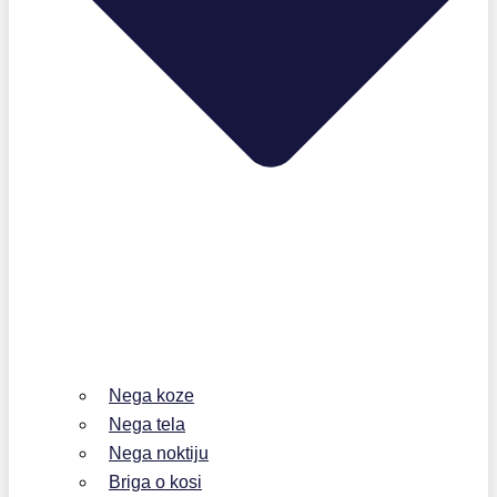
Nega koze
Nega tela
Nega noktiju
Briga o kosi