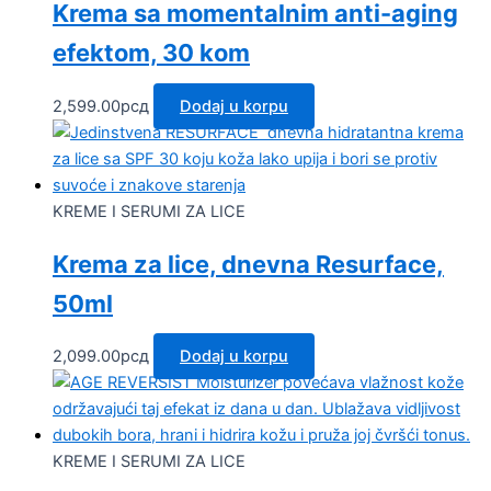
Krema sa momentalnim anti-aging
efektom, 30 kom
2,599.00
рсд
Dodaj u korpu
KREME I SERUMI ZA LICE
Krema za lice, dnevna Resurface,
50ml
2,099.00
рсд
Dodaj u korpu
KREME I SERUMI ZA LICE