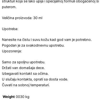
strukturi koja se lako upija i specijalnoj formuli obogaćenoj ši
puterom.
Veličina proizvoda: 30 ml
Upotreba:
Nanesite na čistu i suvu kožu kad god vam je potrebno.
Pogodan je za svakodnevnu upotrebu.
Upozorenja:
Samo za spoljnu upotrebu.
Držati van domašaja dece.
Izbegavati kontakt sa očima.
U slučaju kontakta, oprati sa dosta vode.
Čuvati na sobnoj temperaturi.
Weight
0030 kg