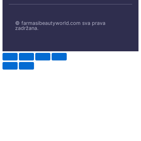
© farmasibeautyworld.com sva prava
zadržana.