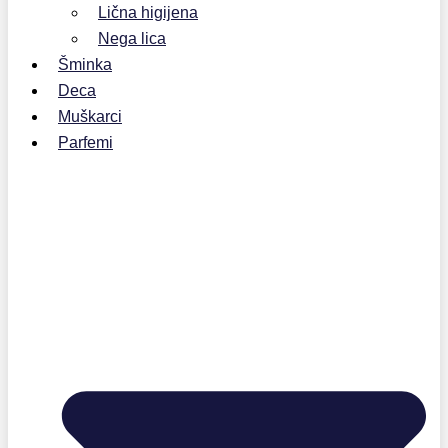
Lična higijena
Nega lica
Šminka
Deca
Muškarci
Parfemi