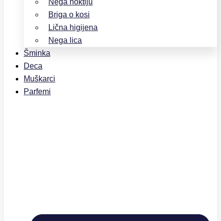
Nega noktiju
Briga o kosi
Lična higijena
Nega lica
Šminka
Deca
Muškarci
Parfemi