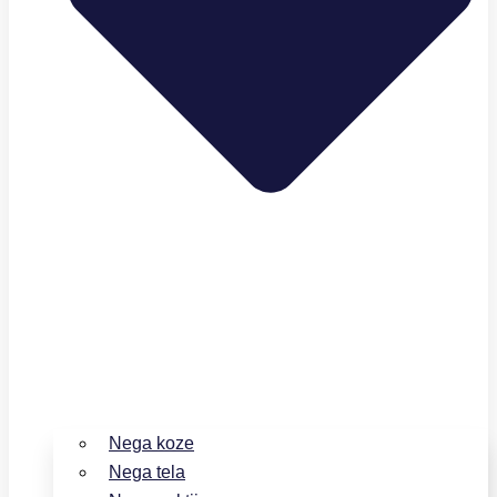
Nega koze
Nega tela