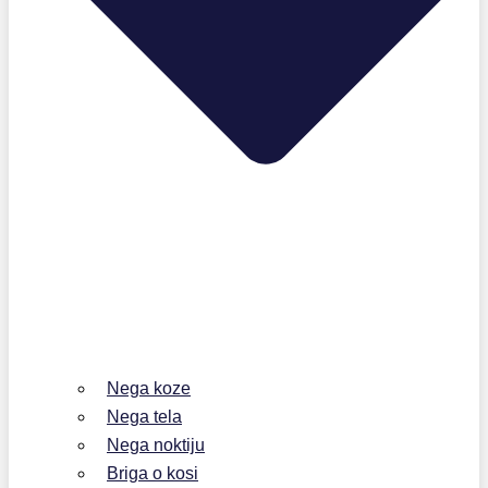
Nega koze
Nega tela
Nega noktiju
Briga o kosi