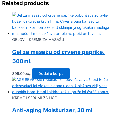
Related products
GELOVI I KREME ZA MASAŽU
Gel za masažu od crvene paprike,
500ml.
899.00
рсд
Dodaj u korpu
KREME I SERUMI ZA LICE
Anti-aging Moisturizer, 30 ml