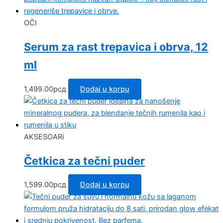
OČI
Serum za rast trepavica i obrva, 12
ml
1,499.00
рсд
Dodaj u korpu
AKSESOARi
Četkica za tečni puder
1,599.00
рсд
Dodaj u korpu