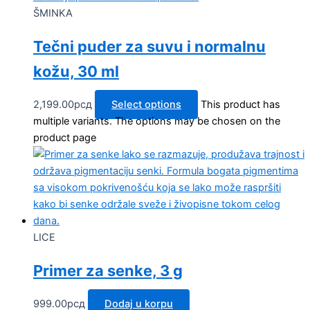
ŠMINKA
Tečni puder za suvu i normalnu
kožu, 30 ml
2,199.00
рсд
Select options
This product has
multiple variants. The options may be chosen on the
product page
LICE
Primer za senke, 3 g
999.00
рсд
Dodaj u korpu