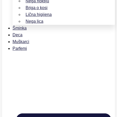
Nega noktiju
Briga o kosi
Lična higijena
Nega lica
Šminka
Deca
Muškarci
Parfemi