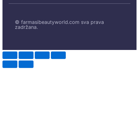
© farmasibeautyworld.com sva prava
zadržana.