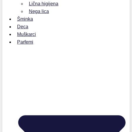
Lična higijena
Nega lica
Šminka
Deca
Muškarci
Parfemi