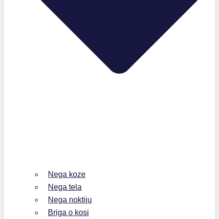
Nega koze
Nega tela
Nega noktiju
Briga o kosi