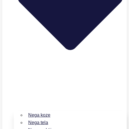
Nega koze
Nega tela