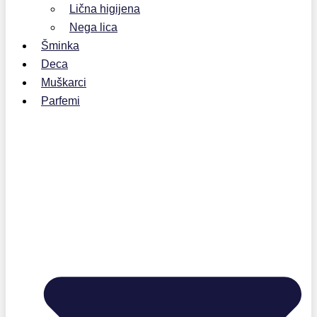
Lična higijena
Nega lica
Šminka
Deca
Muškarci
Parfemi