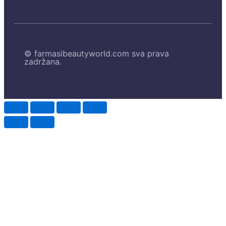
© farmasibeautyworld.com sva prava
zadržana.