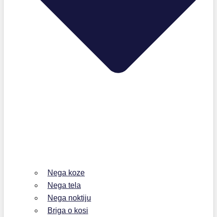
Nega koze
Nega tela
Nega noktiju
Briga o kosi