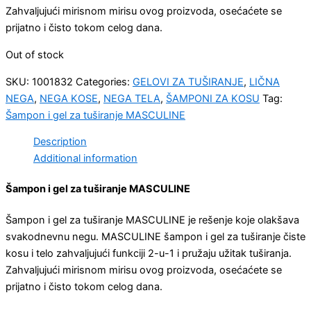
Zahvaljujući mirisnom mirisu ovog proizvoda, osećaćete se
prijatno i čisto tokom celog dana.
Out of stock
SKU:
1001832
Categories:
GELOVI ZA TUŠIRANJE
,
LIČNA
NEGA
,
NEGA KOSE
,
NEGA TELA
,
ŠAMPONI ZA KOSU
Tag:
Šampon i gel za tuširanje MASCULINE
Description
Additional information
Šampon i gel za tuširanje MASCULINE
Šampon i gel za tuširanje MASCULINE je rešenje koje olakšava
svakodnevnu negu. MASCULINE šampon i gel za tuširanje čiste
kosu i telo zahvaljujući funkciji 2-u-1 i pružaju užitak tuširanja.
Zahvaljujući mirisnom mirisu ovog proizvoda, osećaćete se
prijatno i čisto tokom celog dana.