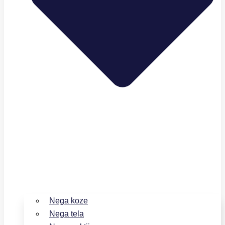
Nega koze
Nega tela