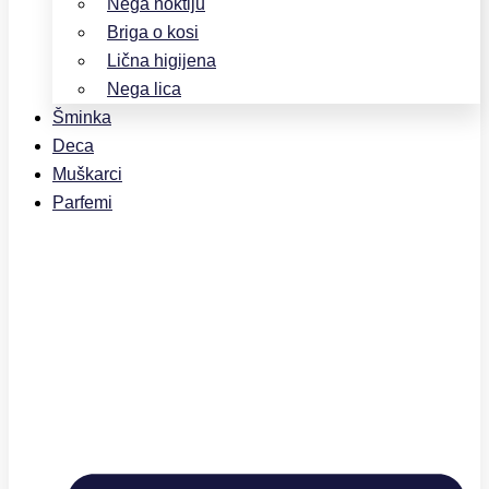
Nega noktiju
Briga o kosi
Lična higijena
Nega lica
Šminka
Deca
Muškarci
Parfemi