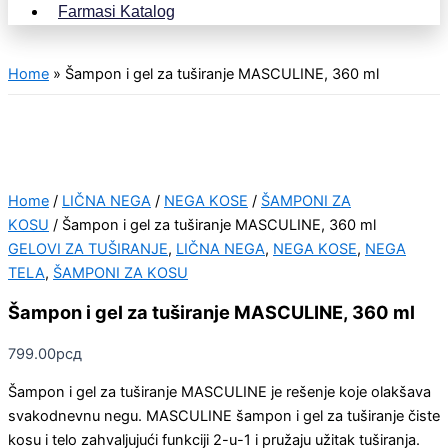
Farmasi Katalog
Home
»
Šampon i gel za tuširanje MASCULINE, 360 ml
Home
/
LIČNA NEGA
/
NEGA KOSE
/
ŠAMPONI ZA
KOSU
/ Šampon i gel za tuširanje MASCULINE, 360 ml
GELOVI ZA TUŠIRANJE
,
LIČNA NEGA
,
NEGA KOSE
,
NEGA
TELA
,
ŠAMPONI ZA KOSU
Šampon i gel za tuširanje MASCULINE, 360 ml
799.00
рсд
Šampon i gel za tuširanje MASCULINE je rešenje koje olakšava
svakodnevnu negu. MASCULINE šampon i gel za tuširanje čiste
kosu i telo zahvaljujući funkciji 2-u-1 i pružaju užitak tuširanja.